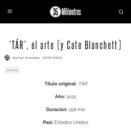
‘TÁR’, el arte (y Cate Blanchett)
Daniel Grandes
·
27/01/2023
Críticas
Título original:
TÁR
Año:
2022
Duración:
158 min
País:
Estados Unidos