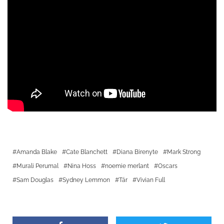
Amanda Blake
Cate Blanchett
Diana Birenyte
Mark Strong
Murali Perumal
Nina Hoss
noemie merlant
Oscars
Sam Douglas
Sydney Lemmon
Tár
Vivian Full