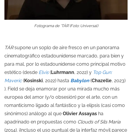
Fotograma de ‘TÁR’ (Foto: Universal)
TÁR
supone un soplo de aire fresco en un panorama
cinematográfico estadounidense marcado, para bien y
para mal, por lo estadounidense como principal motivo
estético (desde
Elvis
(
Luhrmann
, 2022) y
Top Gun:
Maveric
(
Kosinski
, 2022) hasta
Babylon
(
Chazelle
, 2023)
). Field se deja enamorar por una mirada mucho más
europea del amor (y/o obsesión) por el arte, con un
romanticismo ligado al fantástico y la elipsis (casi como
sinónimos) análogo al que
Olivier Assayas
ha
apadrinado en propuestas como
Clouds of Sils Maria
(2014). ¡Incluso el uso puntual de la interfaz móvil parece