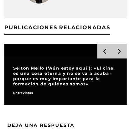
PUBLICACIONES RELACIONADAS
 estoy aquí’): «El cine
a y no se va a acabar
portante para la
‘Eleonora Duse: La div
énes somos»
divino y lo mundano.
Críticas
DEJA UNA RESPUESTA