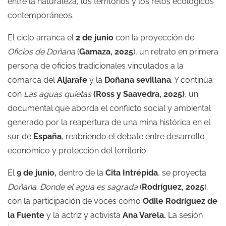
entre la naturaleza, los territorios y los retos ecológicos
contemporáneos.
El ciclo arranca el
2 de junio
con la proyección de
Oficios de Doñana
(
Gamaza, 2025
), un retrato en primera
persona de oficios tradicionales vinculados a la
comarca del
Aljarafe
y la
Doñana sevillana
. Y continúa
con
Las aguas quietas
(Ross y Saavedra, 2025)
, un
documental que aborda el conflicto social y ambiental
generado por la reapertura de una mina histórica en el
sur de
España
, reabriendo el debate entre desarrollo
económico y protección del territorio.
El
9 de junio,
dentro de la
Cita Intrépida
, se proyecta
Doñana. Donde el agua es sagrada
(
Rodríguez, 2025
),
con la participación de voces como
Odile Rodríguez de
la Fuente
y la actriz y activista
Ana Varela.
La sesión