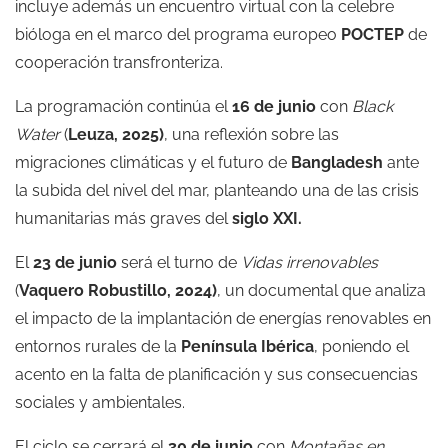
incluye además un encuentro virtual con la celebre
bióloga en el marco del programa europeo
POCTEP
de
cooperación transfronteriza.
La programación continúa el
16 de junio
con
Black
Water
(
Leuza, 2025)
, una reflexión sobre las
migraciones climáticas y el futuro de
Bangladesh
ante
la subida del nivel del mar, planteando una de las crisis
humanitarias más graves del
siglo XXI.
El
23 de junio
será el turno de
Vidas irrenovables
(
Vaquero Robustillo, 2024)
, un documental que analiza
el impacto de la implantación de energías renovables en
entornos rurales de la
Península Ibérica
, poniendo el
acento en la falta de planificación y sus consecuencias
sociales y ambientales.
El ciclo se cerrará el
30 de junio
con
Montañas en