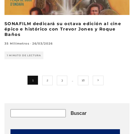
SONAFILM dedicará su octava edición al cine
épico e histórico con Trevor Jones y Roque
Baños
35 Milímetros
·
26/03/2026
1 MINUTO DE LECTURA
1
2
3
…
16
Buscar
Buscar