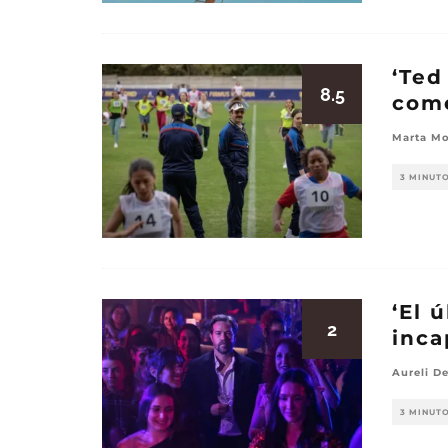
‘Ted
8.5
come
Marta Mo
3 MINUT
‘El 
2
inca
Aureli D
3 MINUT