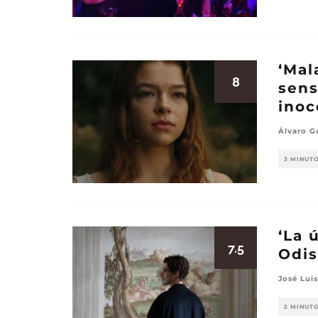
‘Mal
8
sens
inoc
Álvaro G
3 MINUT
‘La 
7.5
Odis
José Luis
2 MINUT