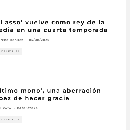
 Lasso’ vuelve como rey de la
dia en una cuarta temporada
reno Benítez
·
05/08/2026
O DE LECTURA
último mono’, una aberración
paz de hacer gracia
el Pozo
·
04/08/2026
O DE LECTURA