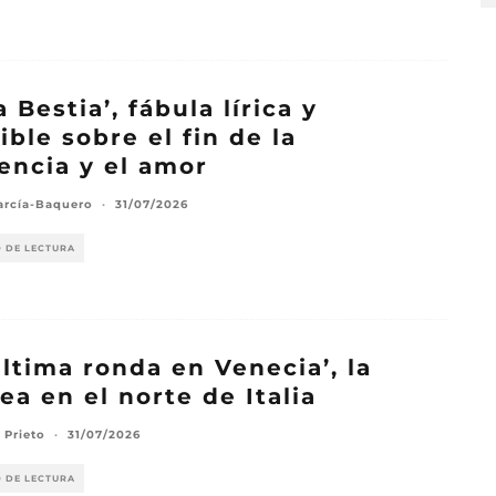
a Bestia’, fábula lírica y
ible sobre el fin de la
encia y el amor
arcía-Baquero
·
31/07/2026
O DE LECTURA
última ronda en Venecia’, la
ea en el norte de Italia
 Prieto
·
31/07/2026
O DE LECTURA