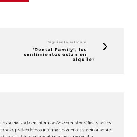
Siguiente artículo
‘Rental Family’, los
sentimientos están en
alquiler
ta especializada en información cinematográfica y series
 trabajo, pretendemos informar, comentar y opinar sobre
diovisual, tanto en ámbito nacional, regional e