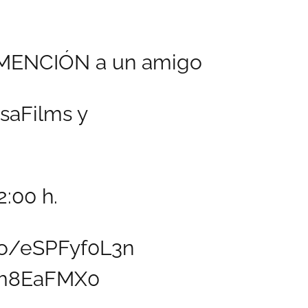
MENCIÓN a un amigo
saFilms
y
2:00 h.
.co/eSPFyf0L3n
9Em8EaFMX0