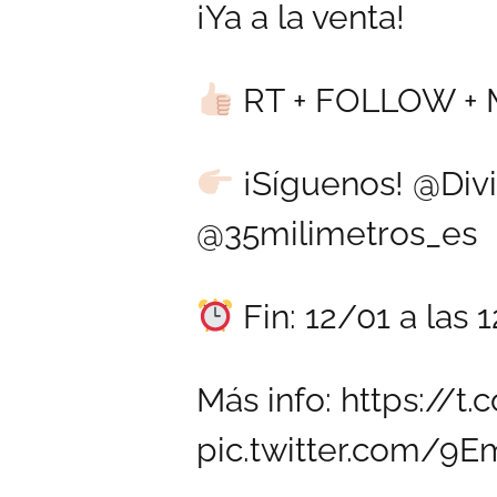
¡Ya a la venta!
RT + FOLLOW + 
¡Síguenos!
@Divi
@35milimetros_es
Fin: 12/01 a las 1
Más info:
https://t
pic.twitter.com/