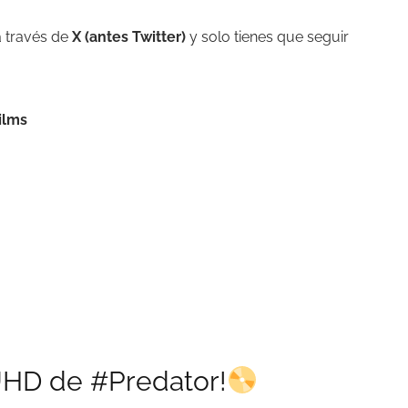
 a través de
X (antes Twitter)
y solo tienes que seguir
ilms
UHD
de
#Predator
!