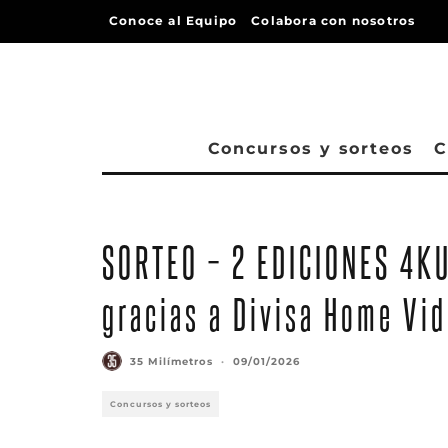
Conoce al Equipo
Colabora con nosotros
Concursos y sorteos
C
SORTEO – 2 EDICIONES 4KU
gracias a Divisa Home Vi
35 Milímetros
·
09/01/2026
Concursos y sorteos