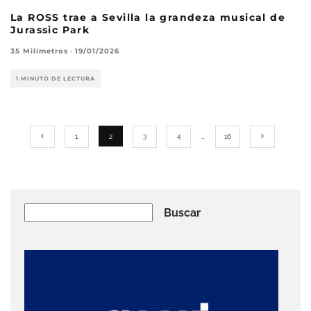
La ROSS trae a Sevilla la grandeza musical de
Jurassic Park
35 Milímetros
·
19/01/2026
1 MINUTO DE LECTURA
1
2
3
4
…
16
Buscar
Buscar