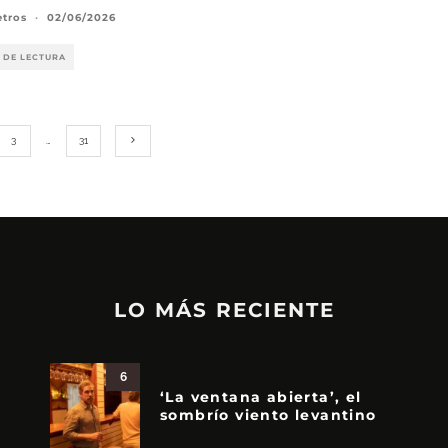
etros
·
02/06/2026
 DE LECTURA
3
…
31
LO MÁS RECIENTE
6
‘La ventana abierta’, el
sombrío viento levantino