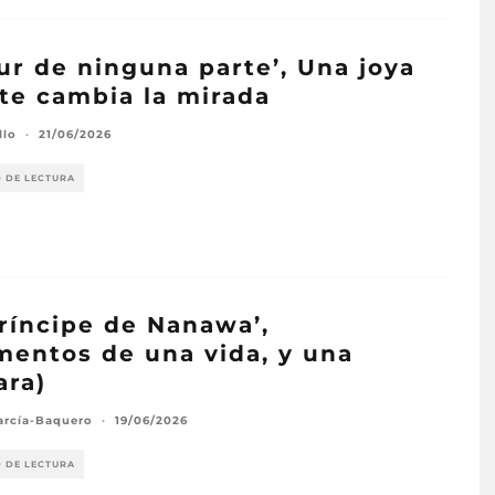
sur de ninguna parte’, Una joya
te cambia la mirada
llo
·
21/06/2026
O DE LECTURA
príncipe de Nanawa’,
entos de una vida, y una
ra)
arcía-Baquero
·
19/06/2026
O DE LECTURA