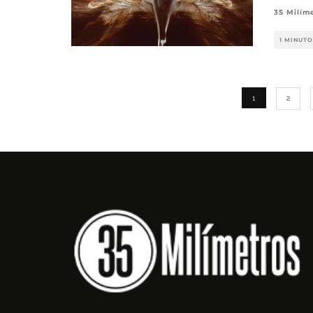
35 Milím
1 MINUTO
1
2