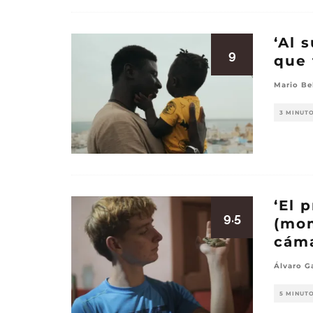
‘Al 
9
que 
Mario Be
3 MINUT
‘El 
9.5
(mom
cáma
Álvaro G
5 MINUT