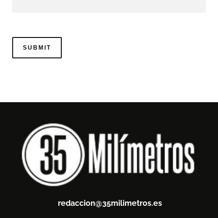
redaccion@35milimetros.es