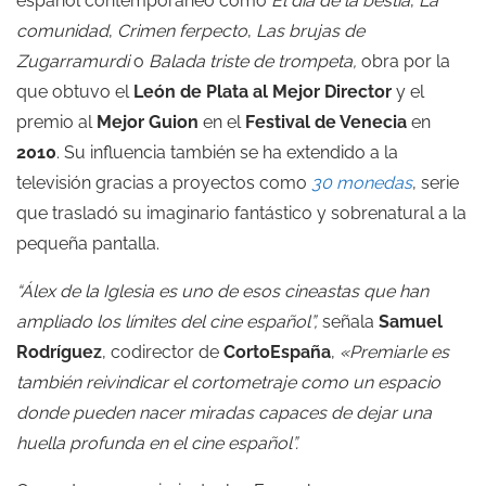
español contemporáneo como
El día de la bestia
,
La
comunidad
,
Crimen ferpecto
,
Las brujas de
Zugarramurdi
o
Balada triste de trompeta,
obra por la
que obtuvo el
León de Plata al Mejor Director
y el
premio al
Mejor Guion
en el
Festival de Venecia
en
2010
. Su influencia también se ha extendido a la
televisión gracias a proyectos como
30 monedas
, serie
que trasladó su imaginario fantástico y sobrenatural a la
pequeña pantalla.
“Álex de la Iglesia es uno de esos cineastas que han
ampliado los límites del cine español”,
señala
Samuel
Rodríguez
, codirector de
CortoEspaña
,
«Premiarle es
también reivindicar el cortometraje como un espacio
donde pueden nacer miradas capaces de dejar una
huella profunda en el cine español”.