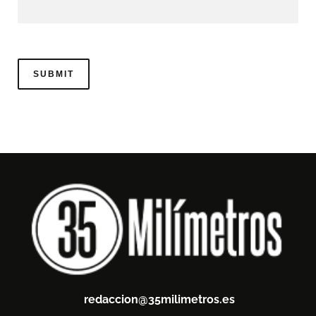
redaccion@35milimetros.es