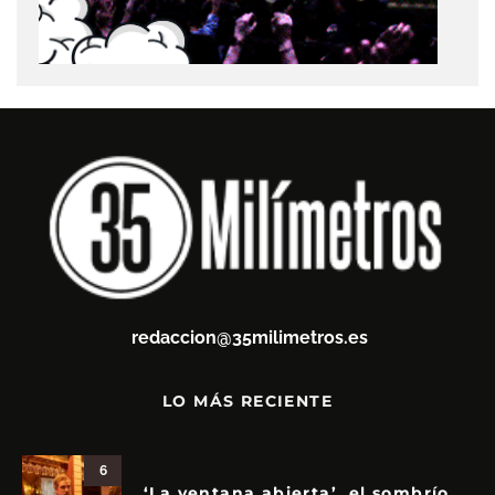
redaccion@35milimetros.es
LO MÁS RECIENTE
6
‘La ventana abierta’, el sombrío