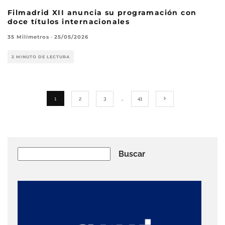
Filmadrid XII anuncia su programación con
doce títulos internacionales
35 Milímetros
·
25/05/2026
2 MINUTO DE LECTURA
1
2
3
…
41
Buscar
Buscar