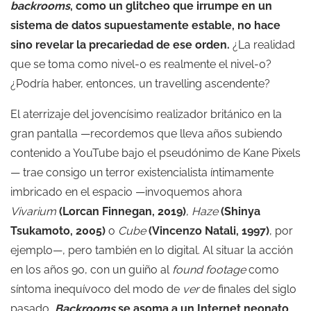
backrooms
, como un glitcheo que irrumpe en un
sistema de datos supuestamente estable, no hace
sino revelar la precariedad de ese orden.
¿La realidad
que se toma como nivel-0 es realmente el nivel-0?
¿Podría haber, entonces, un travelling ascendente?
El aterrizaje del jovencísimo realizador británico en la
gran pantalla —recordemos que lleva años subiendo
contenido a YouTube bajo el pseudónimo de Kane Pixels
— trae consigo un terror existencialista íntimamente
imbricado en el espacio —invoquemos ahora
Vivarium
(Lorcan Finnegan, 2019)
,
Haze
(Shinya
Tsukamoto, 2005)
o
Cube
(Vincenzo Natali, 1997)
, por
ejemplo—, pero también en lo digital. Al situar la acción
en los años 90, con un guiño al
found footage
como
síntoma inequívoco del modo de
ver
de finales del siglo
pasado,
Backrooms
se asoma a un Internet neonato,