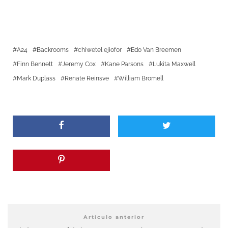
A24
Backrooms
chiwetel ejiofor
Edo Van Breemen
Finn Bennett
Jeremy Cox
Kane Parsons
Lukita Maxwell
Mark Duplass
Renate Reinsve
William Bromell
Artículo anterior