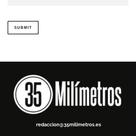
redaccion@35milimetros.es