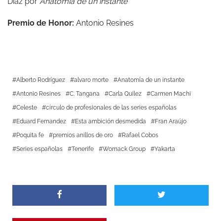
Díaz por
Anatomía de un instante
Premio de Honor:
Antonio Resines
Alberto Rodríguez
alvaro morte
Anatomía de un instante
Antonio Resines
C. Tangana
Carla Quílez
Carmen Machi
Celeste
círculo de profesionales de las series españolas
Eduard Fernandez
Esta ambición desmedida
Fran Araújo
Poquita fe
premios anillos de oro
Rafael Cobos
Series españolas
Tenerife
Womack Group
Yakarta