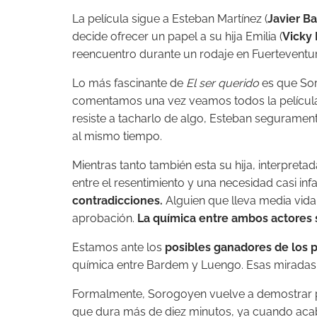
La película sigue a Esteban Martínez (
Javier B
decide ofrecer un papel a su hija Emilia (
Vicky
reencuentro durante un rodaje en Fuerteventur
Lo más fascinante de
El ser querido
es que Soro
comentamos una vez veamos todos la película
resiste a tacharlo de algo, Esteban segurame
al mismo tiempo.
Mientras tanto también esta su hija, interpreta
entre el resentimiento y una necesidad casi i
contradicciones.
Alguien que lleva media vid
aprobación.
La química entre ambos actores s
Estamos ante los
posibles ganadores de los 
química entre Bardem y Luengo. Esas miradas,
Formalmente, Sorogoyen vuelve a demostrar 
que dura más de diez minutos, ya cuando acab