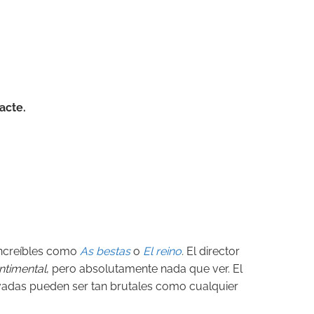
Pacte.
ncreíbles
como
As bestas
o
El reino
.
E
l director
ntimental
, pero absolutamente nada que ver. El
vadas pueden ser tan brutales como cualquier