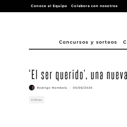
Conoce al Equipo
Colabora con nosotros
Concursos y sorteos
C
‘El ser querido’, una nuev
Rodrigo Nombela
·
05/06/2026
Críticas