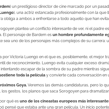
ardem
) un prestigioso director de cine marcado por un pasa
 Luengo
), una actriz estancada profesionalmente con la que l
a obliga a ambos a enfrentarse a todo aquello que han evitad
goyen plantea un conflicto interesante de ver, ni el padre es
. El personaje de Bardem es
un hombre profundamente ego
nte sea uno de los personajes más complejos de su carrera:
da por Victoria Luengo en el que es, posiblemente, el mejor tr
nfantil de reconocimiento. Luengo evita cualquier exceso dr
a intentando escapar de la sombra de su padre mientras si
ostiene toda la película
y convierte cada conversación en
próximos Goya.
Veremos las demás candidaturas, pero lo que 
 los gestos, los planos que saca Sorogoyen para dramatizarl
por qué es
uno de los cineastas europeos más interesante
ó pensé que estaba ante una gran película. Un inicio pote