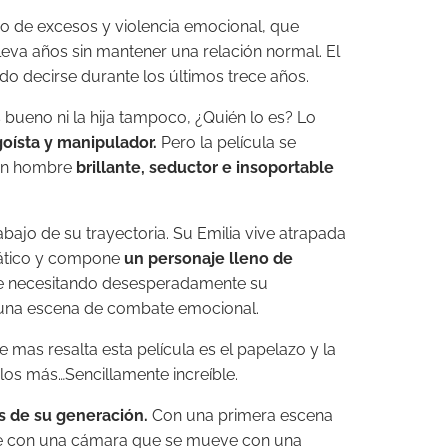
do de excesos y violencia emocional, que
leva años sin mantener una relación normal. El
o decirse durante los últimos trece años.
 bueno ni la hija tampoco, ¿Quién lo es? Lo
ísta y manipulador.
Pero la película se
 un hombre
brillante, seductor e insoportable
abajo de su trayectoria. Su Emilia vive atrapada
amático y compone
un personaje lleno de
gue necesitando desesperadamente su
 una escena de combate emocional.
mas resalta esta película es el papelazo y la
os más…Sencillamente increíble.
s de su generación.
Con una primera escena
nte con una cámara que se mueve con una