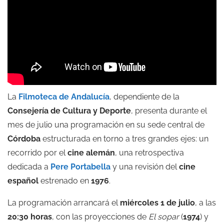
La
Filmoteca de Andalucía
, dependiente de la
Consejería de Cultura y Deporte
, presenta durante el
mes de julio una programación en su sede central de
Córdoba
estructurada en torno a tres grandes ejes: un
recorrido por el
cine alemán
, una retrospectiva
dedicada a
Pere Portabella
y una revisión del
cine
español
estrenado en
1976
.
La programación arrancará el
miércoles 1 de julio
, a las
20:30 horas
, con las proyecciones de
El sopar
(
1974
) y