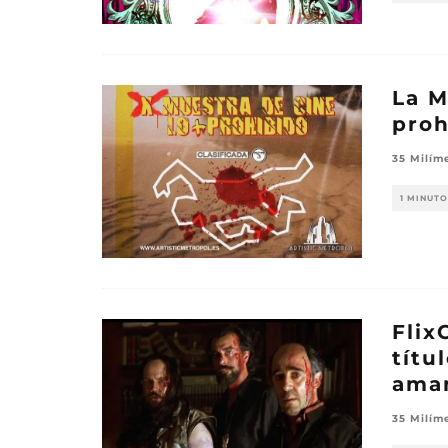
La M
proh
35 Milím
1 MINUTO
Flix
títu
aman
35 Milím