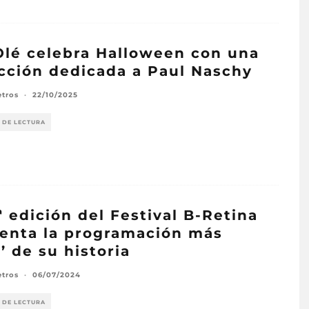
Olé celebra Halloween con una
cción dedicada a Paul Naschy
etros
·
22/10/2025
 DE LECTURA
ª edición del Festival B-Retina
enta la programación más
a’ de su historia
etros
·
06/07/2024
 DE LECTURA