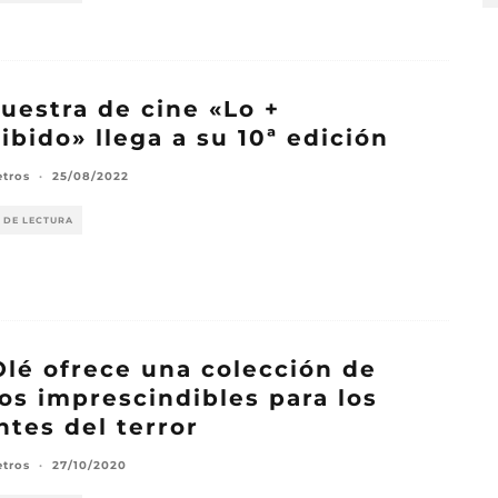
uestra de cine «Lo +
ibido» llega a su 10ª edición
etros
·
25/08/2022
 DE LECTURA
Olé ofrece una colección de
los imprescindibles para los
tes del terror
etros
·
27/10/2020