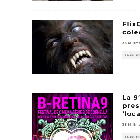
Flix
cole
35 Milím
1 MINUTO
La 9
pres
‘loc
35 Milím
1 MINUTO