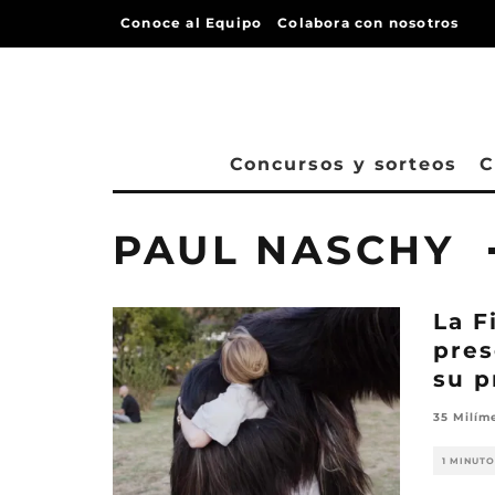
Conoce al Equipo
Colabora con nosotros
Concursos y sorteos
C
PAUL NASCHY
La F
pres
su p
35 Milím
1 MINUTO