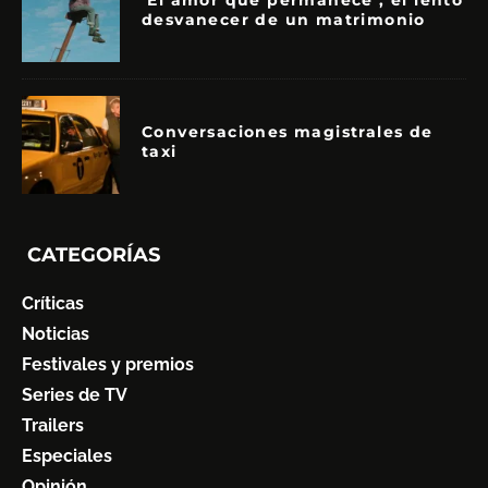
‘El amor que permanece’, el lento
desvanecer de un matrimonio
Conversaciones magistrales de
taxi
CATEGORÍAS
Críticas
Noticias
Festivales y premios
Series de TV
Trailers
Especiales
Opinión