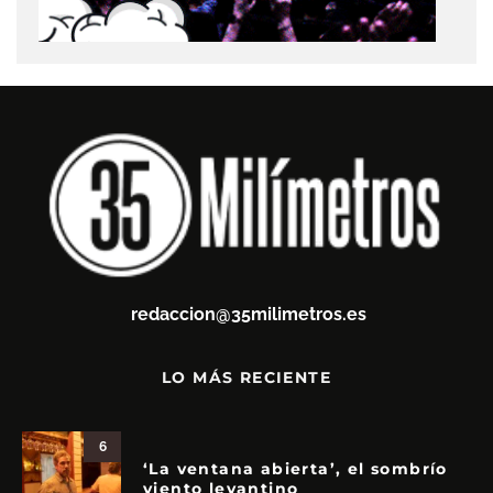
redaccion@35milimetros.es
LO MÁS RECIENTE
6
‘La ventana abierta’, el sombrío
viento levantino