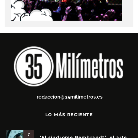
redaccion@35milimetros.es
LO MÁS RECIENTE
7
‘El síndrome Rembrandt’, el arte