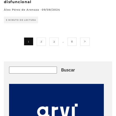
disfuncional
Àlex Pérez de Arenaza
·
09/08/2024
5 MINUTO DE LECTURA
1
2
3
…
6
Buscar
Buscar