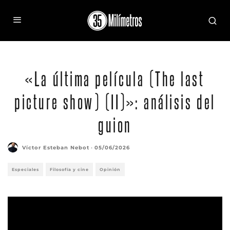
«La última película (The last
picture show) (II)»: análisis del
guion
Víctor Esteban Nebot
·
05/06/2026
Especiales
Filosofía y cine
Opinión