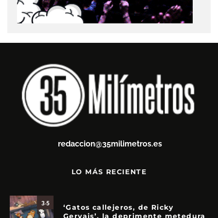
redaccion@35milimetros.es
LO MÁS RECIENTE
3.5
‘Gatos callejeros, de Ricky
Gervais’, la deprimente metedura