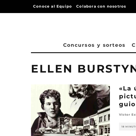
Conoce al Equipo
Colabora con nosotros
Concursos y sorteos
C
ELLEN BURSTY
«La 
pict
gui
Víctor E
18 MINUT