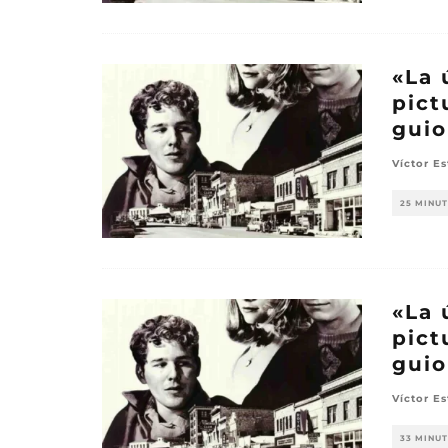
«La 
pict
gui
Víctor E
25 MINU
«La 
pict
gui
Víctor E
33 MINU