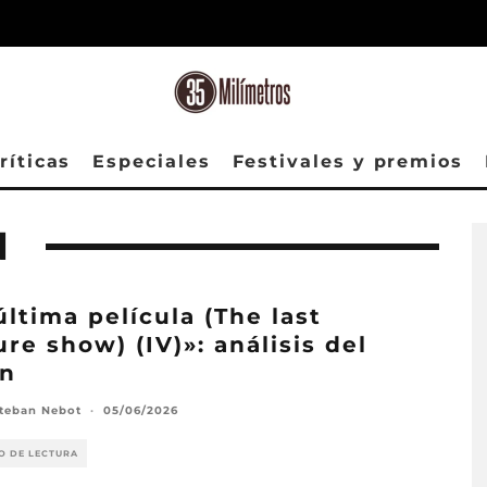
ríticas
Especiales
Festivales y premios
N
última película (The last
ure show) (IV)»: análisis del
on
steban Nebot
·
05/06/2026
O DE LECTURA