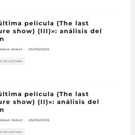
última película (The last
ure show) (III)»: análisis del
on
steban Nebot
·
05/06/2026
TO DE LECTURA
última película (The last
ure show) (II)»: análisis del
on
steban Nebot
·
05/06/2026
TO DE LECTURA