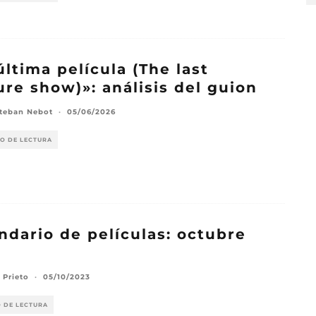
última película (The last
ure show)»: análisis del guion
steban Nebot
·
05/06/2026
TO DE LECTURA
ndario de películas: octubre
3
 Prieto
·
05/10/2023
O DE LECTURA