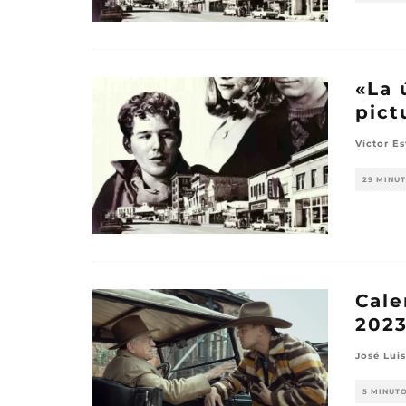
«La 
pict
Víctor E
29 MINU
Cale
202
José Luis
5 MINUT