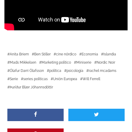
Anita Briem
Ben Stiller
cine nórdico
Economia
Islandia
Mads Mikkelsen
Marketing político
Miniserie
Nordic Noir
Ólafur Darri Ólafsson
política
psicología
rachel mcadams
Serie
series políticas
Unión Europea
Will Ferrell
Þuríður Blær Jóhannsdóttir