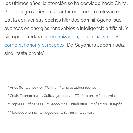
los últimos años, la atención se ha desviado hacia China,
Japón seguirá siendo un actor económico relevante.
Basta con ver sus coches híbridos con nitrógeno, sus
avances en energías renovables e inteligencia artificial… Y
siempre quedará
su organización, disciplina, valores
como el honor y el respeto
. De ‘Sayonara Japón’ nada,
sino ‘hasta pronto’.
Años 80
años 90
China
cine estadounidense
Crisis Económica
Cultura japonesa
Deflación
Economia
Empresa
finanzas
Geopolítica
industria
Inflación
Japón
Macroeconomía
Negocios
Samurái
yakuza