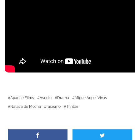
Apache Films
Asedio
Drama
Migue Ángel Vivas
Natalia de Molina
racismo
Thriller