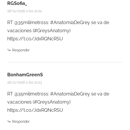
RGSofia_
18/11/2016 a las 21:02
RT @35milimetross: #AnatomíaDeGrey se va de
vacaciones (#GreysAnatomy)
https://t.co/JdxRQNcRSU
Responder
BonhamGreenS
18/11/2016 a las 21:03
RT @35milimetross: #AnatomíaDeGrey se va de
vacaciones (#GreysAnatomy)
https://t.co/JdxRQNcRSU
Responder