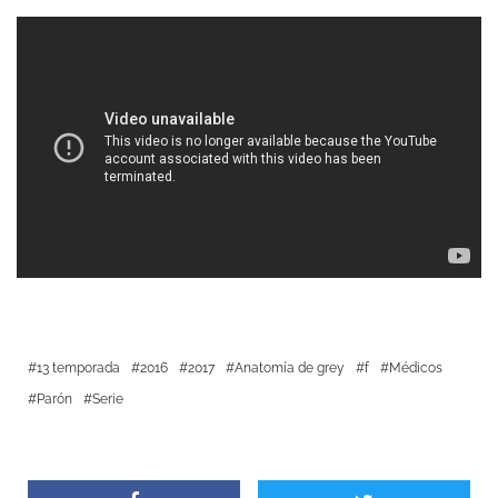
13 temporada
2016
2017
Anatomía de grey
f
Médicos
Parón
Serie