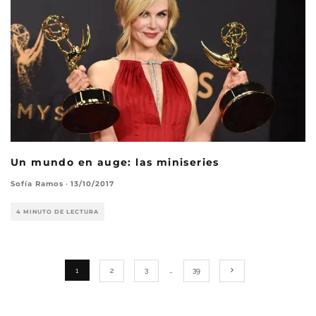
Un mundo en auge: las miniseries
Sofía Ramos
·
13/10/2017
4 MINUTO DE LECTURA
1
2
3
…
39