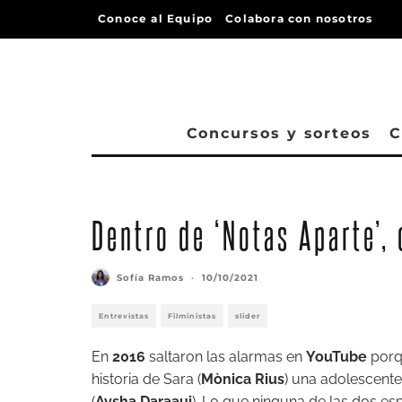
Conoce al Equipo
Colabora con nosotros
Concursos y sorteos
C
Dentro de ‘Notas Aparte’, 
Sofía Ramos
·
10/10/2021
Entrevistas
Filministas
slider
En
2016
saltaron las alarmas en
YouTube
porq
historia de Sara (
Mònica Rius
) una adolescente
(
Aysha Daraaui
). Lo que ninguna de las dos 