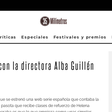
ríticas
Especiales
Festivales y premios
con la directora Alba Guillén
ue se estrenó una web serie española que contaba la
 pasota que recibe clases de refuerzo de Helena
esperaba es que lo que empieza como unas simples