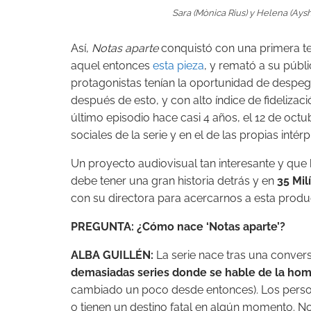
Sara (Mònica Rius) y Helena (Ays
Así,
Notas aparte
conquistó con una primera te
aquel entonces
esta pieza
, y remató a su púb
protagonistas tenían la oportunidad de despeg
después de esto, y con alto índice de fidelizac
último episodio hace casi 4 años, el 12 de oct
sociales de la serie y en el de las propias inté
Un proyecto audiovisual tan interesante y que
debe tener una gran historia detrás y en
35 Mil
con su directora para acercarnos a esta produc
PREGUNTA: ¿Cómo nace ‘Notas aparte’?
ALBA GUILLÉN:
La serie nace tras una conve
demasiadas series donde se hable de la ho
cambiado un poco desde entonces). Los pers
o tienen un destino fatal en algún momento.