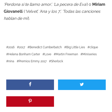
‘Perdona si te llamo amor’, ‘La pecera de Eva’
) o
Miriam
Giovanell
i (
‘Velvet’, ‘Ana y los 7’, ‘Todas las canciones
hablan de mi’
).
2016
2017
Benedict Cumberbatch
Big Little Lies
clique
Helena Bonham Carter
Love
Martin Freeman
Miniseries
nina
Premios Emmy 2017
Sherlock