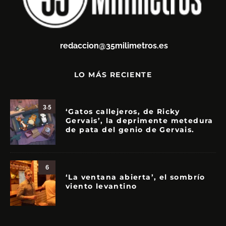
redaccion@35milimetros.es
LO MÁS RECIENTE
3.5
‘Gatos callejeros, de Ricky
Gervais’, la deprimente metedura
de pata del genio de Gervais.
6
‘La ventana abierta’, el sombrío
viento levantino