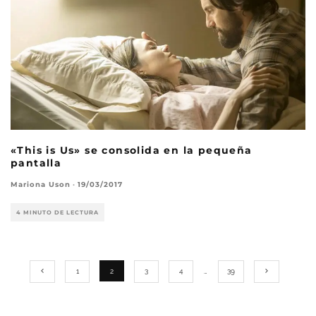
«This is Us» se consolida en la pequeña
pantalla
Mariona Uson
·
19/03/2017
4 MINUTO DE LECTURA
1
2
3
4
…
39