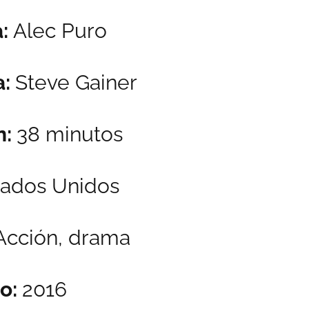
a:
Alec Puro
a:
Steve Gainer
n:
38 minutos
tados Unidos
Acción, drama
o:
2016