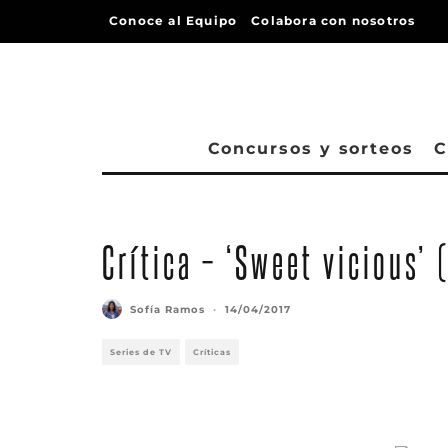
Conoce al Equipo
Colabora con nosotros
Concursos y sorteos
C
Crítica – ‘Sweet vicious’ 
Sofía Ramos
·
14/04/2017
Series de TV
Críticas