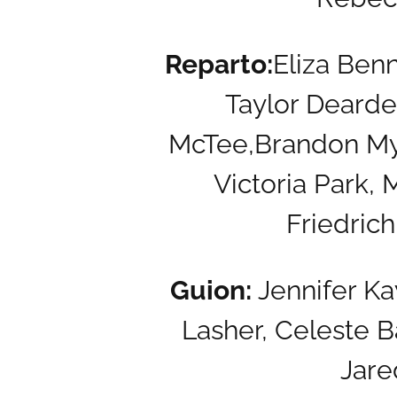
Reparto:
Eliza Benn
Taylor Dearde
McTee,
Brandon My
Victoria Park,
M
Friedrich
Guion:
Jennifer Ka
Lasher,
Celeste Ba
Jare