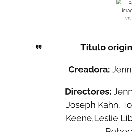
Título origin
Creadora:
Jenn
Directores:
Jenn
Joseph Kahn,
To
Keene,
Leslie Li
Rebec