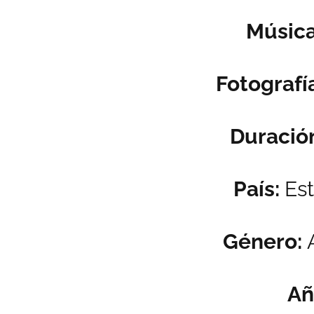
Músic
Fotografí
Duració
País:
Es
Género:
Añ