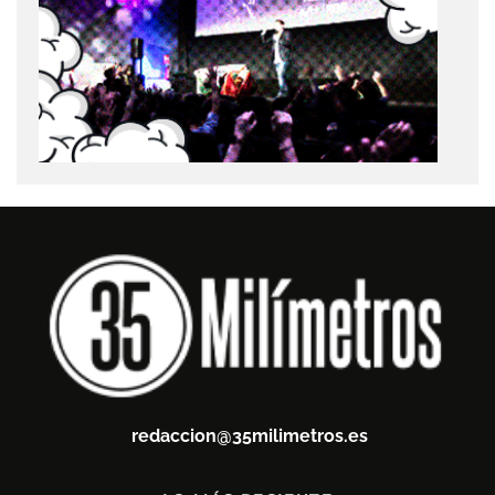
redaccion@35milimetros.es