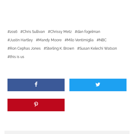
2016
Chris Sullivan
Chrissy Metz
dan fogelman
Justin Hartley
Mandy Moore
Milo Ventimiglia
NBC
Ron Cephas Jones
Sterling K. Brown
Susan Kelechi Watson
this is us