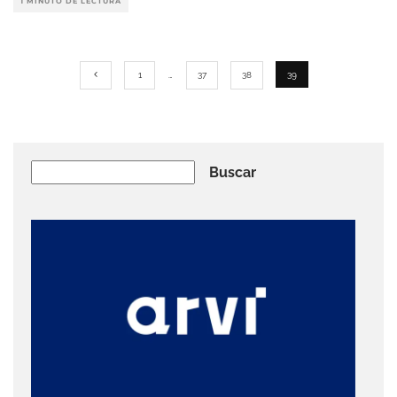
1 MINUTO DE LECTURA
1
…
37
38
39
Buscar
Buscar