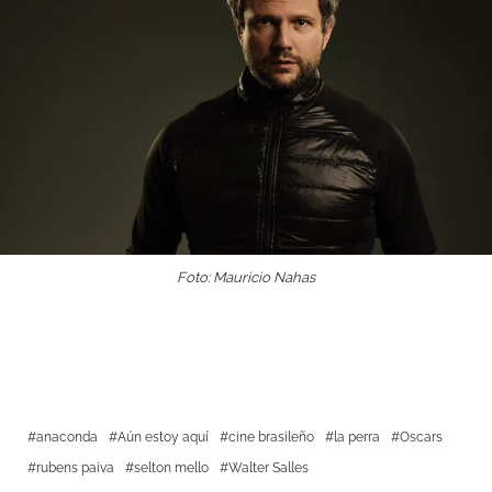
Foto: Mauricio Nahas
anaconda
Aún estoy aquí
cine brasileño
la perra
Oscars
rubens paiva
selton mello
Walter Salles