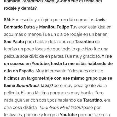
llamado
Tarantino’s Mind. ¿
Cómo fue el tema del
rodaje y demás?
SM:
Fue escrito y dirigido por un dúo como los
Javis
.
Bernardo Dutra
y
Manitou Felipe
Tuvieron esta idea en
2004 más o menos. Fue un día de rodaje en un bar en
Sao Paulo
para hablar de la obra de
Tarantino
de
teorías un poco locas de que todo lo que hizo fue una
película sola dividida en partes. Fue muy gracioso.
Y fue
un suceso en Youtube, hasta tu me estás hablando de
ello en España
. Muy interesante. Y después de esto
hicimos un largometraje con ese mismo grupo que se
llama
Soundtrack (2017)
pero muy poca gente vio la
película. Es una lástima porque es muy bonita. Pero
nada que ver con dos tipos hablando de
Tarantino
, era
otra cosa distinta.
Tarantino’s Mind (2006)
pasó por
festivales, por cine y luego a
Youtube
porque fue en la