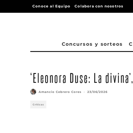
Conoce al Equipo
Colabora con nosotros
Concursos y sorteos
C
‘Eleonora Duse: La divina’
Amancio Cebrero Cores
·
23/06/2026
Críticas