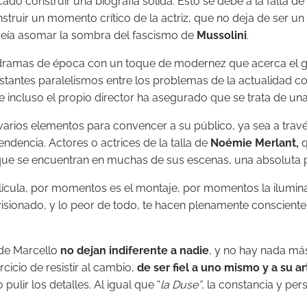
do construir una biografía sólida. Esto se debe a la falta de 
nstruir un momento crítico de la actriz, que no deja de ser u
 veía asomar la sombra del fascismo de
Mussolini
.
 dramas de época con un toque de modernez que acerca el gé
stantes paralelismos entre los problemas de la actualidad con
e incluso el propio director ha asegurado que se trata de una 
arios elementos para convencer a su público, ya sea a través 
ndencia. Actores o actrices de la talla de
Noémie Merlant,
q
s que se encuentran en muchas de sus escenas, una absoluta p
cula, por momentos es el montaje, por momentos la iluminac
l visionado, y lo peor de todo, te hacen plenamente conscient
 de Marcello
no dejan indiferente a nadie
, y no hay nada más
cicio de resistir al cambio,
de ser fiel a uno mismo y a su ar
lir los detalles. Al igual que “
la Duse”
, la constancia y pe