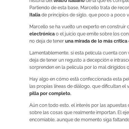
historia del
teatro italiano
de la que es complica
Partiendo de esta base, Marcello trata de reco
Italia
de principios de siglo, que poco a poco
Marcello se ha vuelto un experto en construir
electrónica
o el juicio que emite sobre los con
no deja de tener
una mirada de lo más crítica
Lamentablemente, si esta película cuenta con v
deja de tener un regusto a decepción e intrasce
sorprenden en la película por lo mal dirigido
Hay algo en cómo está confeccionada esta pelí
las propias líneas de diálogo, que dificultan e
pilla por completo.
Aún con todo esto, el interés por las apuestas
sobre las cosas que realmente importan. El ejer
encomiable, aunque de momento siga faltando pu