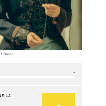
 Pictures)
0
NE LA