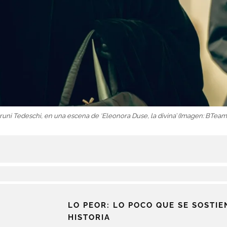
runi Tedeschi, en una escena de ‘Eleonora Duse, la divina’ (Imagen: BTeam
LO PEOR: LO POCO QUE SE SOSTIE
HISTORIA