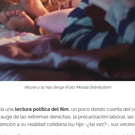
Nicole y su hijo Serge (Foto: Mirada Distribution)
cia una
lectura política del film
, un poco dando cuenta del co
auge de las extremas derechas, la precarización laboral, las 
nción a su realidad cotidiana (su hijo -¿tal vez?-, sus vecino