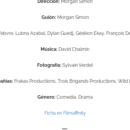
Dirección:
Morgan Simon
Guión:
Morgan Simon
efebvre, Lubna Azabal, Dylan Guedj, Gédéon Ekay, François De
Música:
David Chalmin
Fotografía:
Sylvain Verdet
ñías:
Frakas Productions, Trois Brigands Productions, Wild
Género:
Comedia, Drama
Ficha en Filmaffinity
—