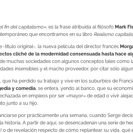
l fin del capitalismo»
, es la frase atribuida al filósofo
Mark Fi
contemporáneo que encontramos en su libro
Realismo capitalis
e
-título original-, la nueva película del director francés
Morg
ectos cliché de la modernidad consensuada hasta hace a
 de muchas sociedades con algunos conceptos tales como la fa
nidades insensibles y el macho proveedor, por citar sólo algun
, que ha perdido su trabajo y vive en los suburbios de Francia
gedia y comedia
, se entera, yendo al banco, que su economí
r rechazada en empleos por ser «mayor» de edad o vivir alejad
 junto a su hijo.
stanciarse por prácticamente una semana, cuando Serge decide 
 la historia. A partir de aquí, se desencadenan una serie de
 o de revelación respecto de cómo replantear su vida, qué es