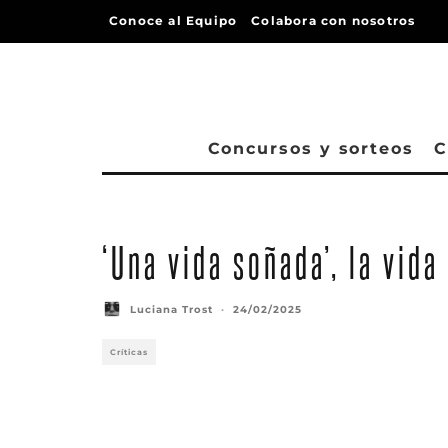
Conoce al Equipo
Colabora con nosotros
Concursos y sorteos
C
‘Una vida soñada’, la vida
Luciana Trost
·
24/02/2025
Críticas