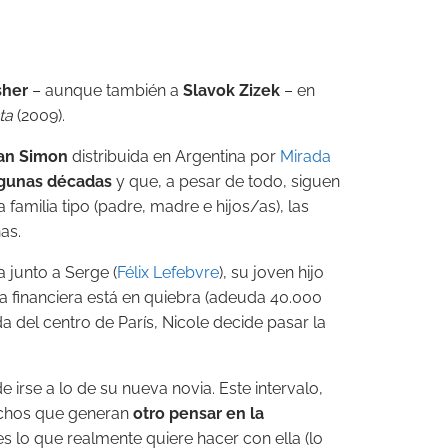
sher
– aunque también a
Slavok Zizek
– en
ta
(2009).
an Simon
distribuida en Argentina por
Mirada
lgunas décadas
y que, a pesar de todo, siguen
milia tipo (padre, madre e hijos/as), las
as.
 junto a Serge (
Félix Lefebvre
), su joven hijo
a financiera está en quiebra (adeuda 40.000
a del centro de París, Nicole decide pasar la
irse a lo de su nueva novia. Este intervalo,
 hechos que generan
otro pensar en la
 lo que realmente quiere hacer con ella (lo