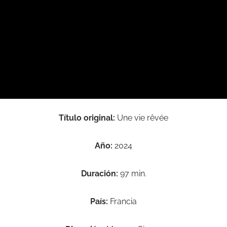
Título original:
Une vie rêvée
Año:
2024
Duración:
97 min.
País:
Francia