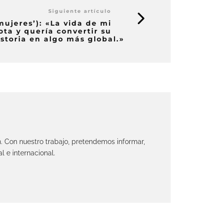
Siguiente artículo
mujeres’): «La vida de mi
ota y quería convertir su
istoria en algo más global.»
n. Con nuestro trabajo, pretendemos informar,
l e internacional.