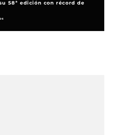
su 58ª edición con récord de
Luis B
agosto
os
Noticias
D