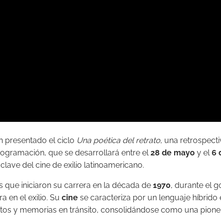
n presentado el ciclo
Una poética del retrato
, una retrospect
rogramación, que se desarrollará entre el
28 de mayo
y el
6 
clave del cine de exilio latinoamericano.
s que iniciaron su carrera en la década de
1970
, durante el 
a en el exilio. Su
cine
se caracteriza por un lenguaje híbrido e
ntos y memorias en tránsito, consolidándose como una pione