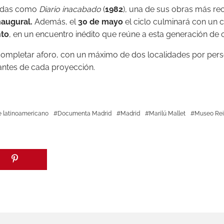
cadas como
Diario inacabado
(
1982
), una de sus obras más rec
naugural.
Además, el
30 de mayo
el ciclo culminará con un c
nto
, en un encuentro inédito que reúne a esta generación de c
ompletar aforo, con un máximo de dos localidades por person
antes de cada proyección.
e latinoamericano
Documenta Madrid
Madrid
Marilú Mallet
Museo Rei