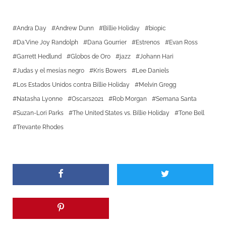
Andra Day
Andrew Dunn
Billie Holiday
biopic
Da'Vine Joy Randolph
Dana Gourrier
Estrenos
Evan Ross
Garrett Hedlund
Globos de Oro
jazz
Johann Hari
Judas y el mesías negro
Kris Bowers
Lee Daniels
Los Estados Unidos contra Billie Holiday
Melvin Gregg
Natasha Lyonne
Oscars2021
Rob Morgan
Semana Santa
Suzan-Lori Parks
The United States vs. Billie Holiday
Tone Bell
Trevante Rhodes