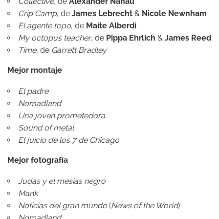
Collective
, de
Alexander Nanau
Crip Camp
, de
James Lebrecht
&
Nicole Newnham
El agente topo
, de
Maite Alberdi
My octopus teacher
, de
Pippa Ehrlich
&
James Reed
Time
, de
Garrett Bradley
Mejor montaje
El padre
Nomadland
Una joven prometedora
Sound of metal
El juicio de los 7 de Chicago
Mejor fotografía
Judas y el mesías negro
Mank
Noticias del gran mundo
(
News of the World
)
Nomadland