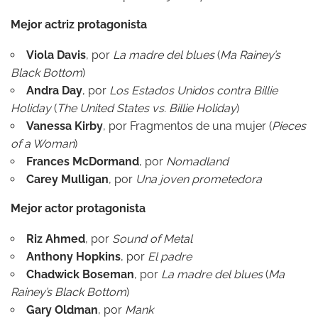
Mejor actriz protagonista
Viola Davis
, por
La madre del blues
(
Ma Rainey’s
Black Bottom
)
Andra Day
, por
Los Estados Unidos contra Billie
Holiday
(
The United States vs. Billie Holiday
)
Vanessa Kirby
, por Fragmentos de una mujer (
Pieces
of a Woman
)
Frances McDormand
, por
Nomadland
Carey Mulligan
, por
Una joven prometedora
Mejor actor protagonista
Riz Ahmed
, por
Sound of Metal
Anthony Hopkins
, por
El padre
Chadwick Boseman
, por
La madre del blues
(
Ma
Rainey’s Black Bottom
)
Gary Oldman
, por
Mank