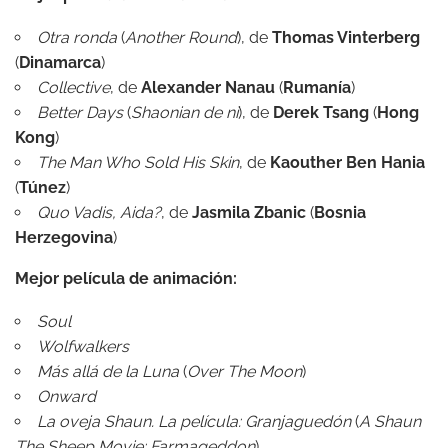
Otra ronda
(
Another Round
), de
Thomas Vinterberg
(
Dinamarca
)
Collective
, de
Alexander Nanau
(
Rumanía
)
Better Days
(
Shaonian de ni
), de
Derek Tsang
(
Hong
Kong
)
The Man Who Sold His Skin
, de
Kaouther Ben Hania
(
Túnez
)
Quo Vadis, Aida?
, de
Jasmila Zbanic
(
Bosnia
Herzegovina
)
Mejor película de animación:
Soul
Wolfwalkers
Más allá de la Luna
(
Over The Moon
)
Onward
La oveja Shaun. La película: Granjaguedón
(
A Shaun
The Sheep Movie: Farmageddon
)