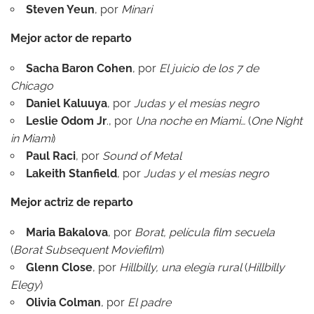
Steven Yeun
, por
Minari
Mejor actor de reparto
Sacha Baron Cohen
, por
El juicio de los 7 de
Chicago
Daniel Kaluuya
, por
Judas y el mesías negro
Leslie Odom Jr
., por
Una noche en Miami…
(
One Night
in Miami
)
Paul Raci
, por
Sound of Metal
Lakeith Stanfield
, por
Judas y el mesías negro
Mejor actriz de reparto
Maria Bakalova
, por
Borat, película film secuela
(
Borat Subsequent Moviefilm
)
Glenn Close
, por
Hillbilly, una elegía rural
(
Hillbilly
Elegy
)
Olivia Colman
, por
El padre