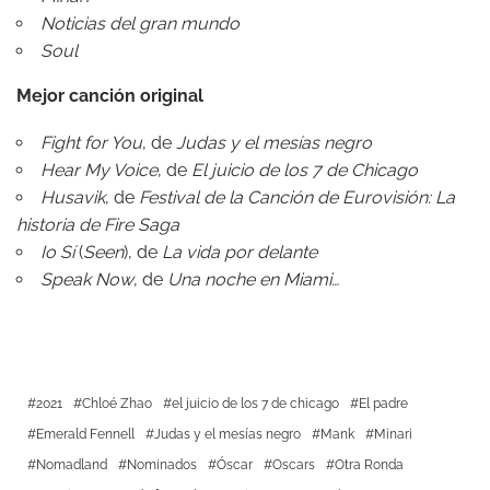
Noticias del gran mundo
Soul
Mejor canción original
Fight for You
, de
Judas y el mesías negro
Hear My Voice
, de
El juicio de los 7 de Chicago
Husavik
, de
Festival de la Canción de Eurovisión: La
historia de Fire Saga
Io Sí
(
Seen
), de
La vida por delante
Speak Now
, de
Una noche en Miami…
2021
Chloé Zhao
el juicio de los 7 de chicago
El padre
Emerald Fennell
Judas y el mesías negro
Mank
Minari
Nomadland
Nominados
Óscar
Oscars
Otra Ronda