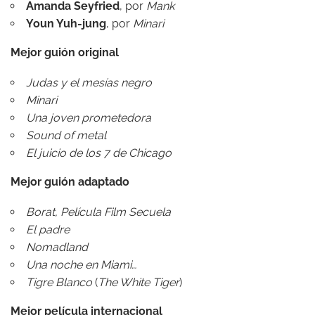
Amanda Seyfried
, por
Mank
Youn Yuh-jung
, por
Minari
Mejor guión original
Judas y el mesías negro
Minari
Una joven prometedora
Sound of metal
El juicio de los 7 de Chicago
Mejor guión adaptado
Borat, Película Film Secuela
El padre
Nomadland
Una noche en Miami…
Tigre Blanco
(
The White Tiger
)
Mejor película internacional