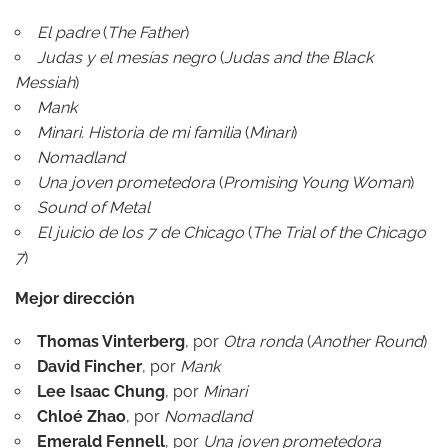
El padre
(
The Father
)
Judas y el mesías negro
(
Judas and the Black
Messiah
)
Mank
Minari. Historia de mi familia
(
Minari
)
Nomadland
Una joven prometedora
(
Promising Young Woman
)
Sound of Metal
El juicio de los 7 de Chicago
(
The Trial of the Chicago
7
)
Mejor dirección
Thomas Vinterberg
, por
Otra ronda
(
Another Round
)
David Fincher
, por
Mank
Lee Isaac Chung
, por
Minari
Chloé Zhao
, por
Nomadland
Emerald Fennell
, por
Una joven prometedora