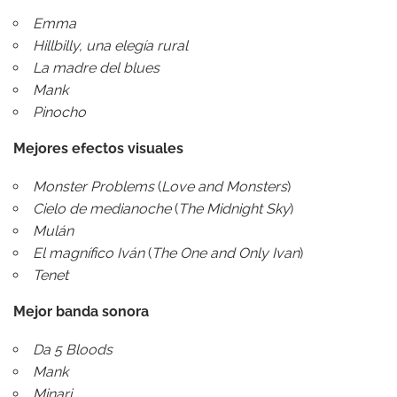
Emma
Hillbilly, una elegía rural
La madre del blues
Mank
Pinocho
Mejores efectos visuales
Monster Problems
(
Love and Monsters
)
Cielo de medianoche
(
The Midnight Sky
)
Mulán
El magnífico Iván
(
The One and Only Ivan
)
Tenet
Mejor banda sonora
Da 5 Bloods
Mank
Minari