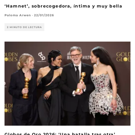
‘Hamnet’, sobrecogedora, íntima y muy bella
Paloma Arwen
·
22/01/2026
2 MINUTO DE LECTURA
Globos de Oro 2026: ‘Una batalla tras otra’