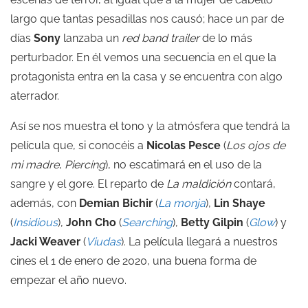
largo que tantas pesadillas nos causó; hace un par de
días
Sony
lanzaba un
red band trailer
de lo más
perturbador. En él vemos una secuencia en el que la
protagonista entra en la casa y se encuentra con algo
aterrador.
Así se nos muestra el tono y la atmósfera que tendrá la
película que, si conocéis a
Nicolas Pesce
(
Los ojos de
mi madre
,
Piercing
), no escatimará en el uso de la
sangre y el gore. El reparto de
La maldición
contará,
además, con
Demian Bichir
(
La monja
),
Lin Shaye
(
Insidious
),
John Cho
(
Searching
),
Betty Gilpin
(
Glow
) y
Jacki Weaver
(
Viudas
). La película llegará a nuestros
cines el 1 de enero de 2020, una buena forma de
empezar el año nuevo.