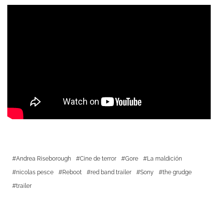
Andrea Riseborough
Cine de terror
Gore
La maldición
nicolas pesce
Reboot
red band trailer
Sony
the grudge
trailer