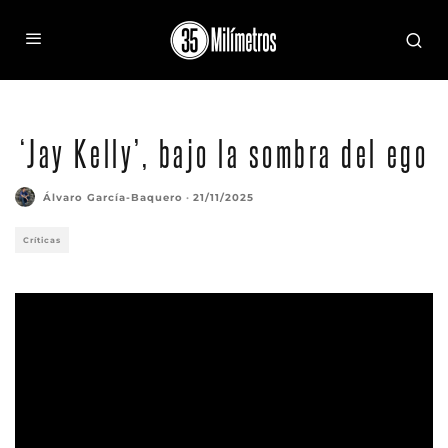
‘Jay Kelly’, bajo la sombra del ego
Álvaro García-Baquero
·
21/11/2025
Críticas