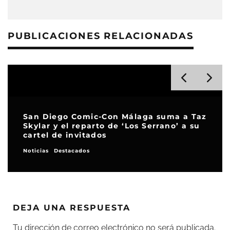
PUBLICACIONES RELACIONADAS
 Taz
Series que son un buen negocio
 su
(LXXXVIII): «el sexo vende» en
‘Cochinas’, ‘Playmen’ y ‘Margo’
El Filmeconomista
DEJA UNA RESPUESTA
Tu dirección de correo electrónico no será publicada.