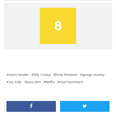
8
Adam Sandler
Billy Crudup
Emily Mortimer
george clooney
Jay Kelly
laura dern
Netflix
noah baumbach