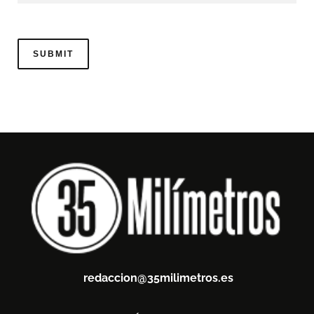
redaccion@35milimetros.es