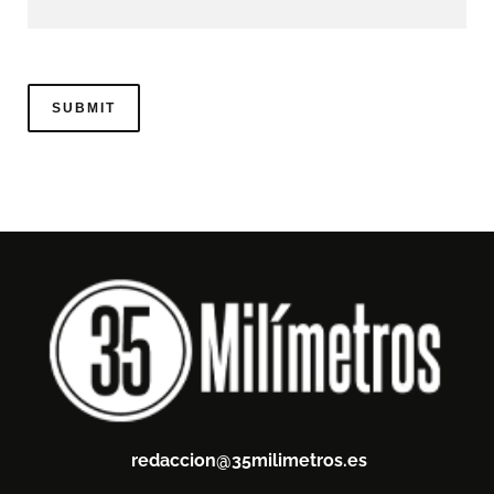
redaccion@35milimetros.es