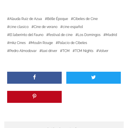
Alauda Ruiz de Azua
Bélle Époque
Cibeles de Cine
cine clasico
Cine de verano
cine español
El laberinto del Fauno
festival de cine
Los Domingos
Madrid
mk2 Cines
Moulin Rouge
Palacio de Cibeles
Pedro Almodovar
taxi driver
TCM
TCM Nights
Volver