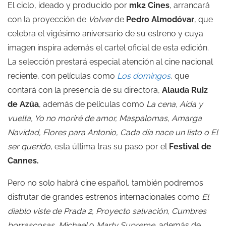
El ciclo, ideado y producido por
mk2 Cines
, arrancará
con la proyección de
Volver
de
Pedro Almodóvar
, que
celebra el vigésimo aniversario de su estreno y cuya
imagen inspira además el cartel oficial de esta edición.
La selección prestará especial atención al cine nacional
reciente, con películas como
Los domingos
, que
contará con la presencia de su directora,
Alauda Ruiz
de Azúa
, además de películas como
La cena, Aída y
vuelta, Yo no moriré de amor, Maspalomas,
Amarga
Navidad
,
Flores para Antonio
, Cada día nace un listo o
El
ser querido
, esta última tras su paso por el
Festival de
Cannes.
Pero no solo habrá cine español, también podremos
disfrutar de grandes estrenos internacionales como
El
diablo viste de Prada 2,
Proyecto salvación
,
Cumbres
borrascosas
,
Michael
o
Marty Supreme
,
además de