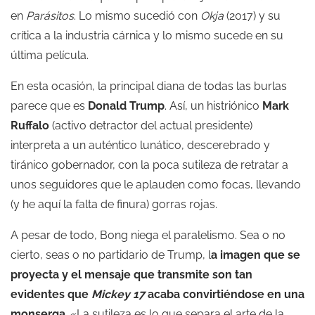
en
Parásitos
. Lo mismo sucedió con
Okja
(2017) y su
crítica a la industria cárnica y lo mismo sucede en su
última película.
En esta ocasión, la principal diana de todas las burlas
parece que es
Donald Trump
. Así, un histriónico
Mark
Ruffalo
(activo detractor del actual presidente)
interpreta a un auténtico lunático, descerebrado y
tiránico gobernador, con la poca sutileza de retratar a
unos seguidores que le aplauden como focas, llevando
(y he aquí la falta de finura) gorras rojas.
A pesar de todo, Bong niega el paralelismo. Sea o no
cierto, seas o no partidario de Trump, l
a imagen que se
proyecta y el mensaje que transmite son tan
evidentes que
Mickey 17
acaba convirtiéndose en una
monserga
. «La sutileza es lo que separa el arte de la