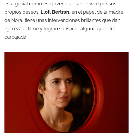
está genial como ese joven que se desvive por sus
propios deseos.
Lloll Bertrán
, en el papel de la madre
de Nora, tiene unas intervenciones brillantes que dan
ligereza al filme y logran sonsacar alguna que otra
carcajada.