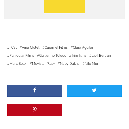
3Cat
Aina Clotet
Caramel Films
Clara Aguilar
Funicular Films
Guillermo Toledo
Ikiru films
Lloll Bertran
Marc Soler
Movistar Plus+
Naby Dakhli
Nilo Mur