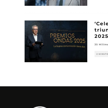
‘Cel
triu
202
35 Milím
2 MINUT