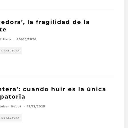
redora’, la fragilidad de la
te
el Pozo
·
29/05/2026
O DE LECTURA
ntera’: cuando huir es la única
patoria
steban Nebot
·
12/12/2025
O DE LECTURA