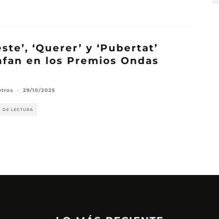
este’, ‘Querer’ y ‘Pubertat’
nfan en los Premios Ondas
5
etros
·
29/10/2025
O DE LECTURA