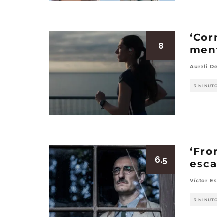
‘Cor
8
men
Aureli D
3 MINUT
‘Fro
6.5
esca
Víctor E
3 MINUT