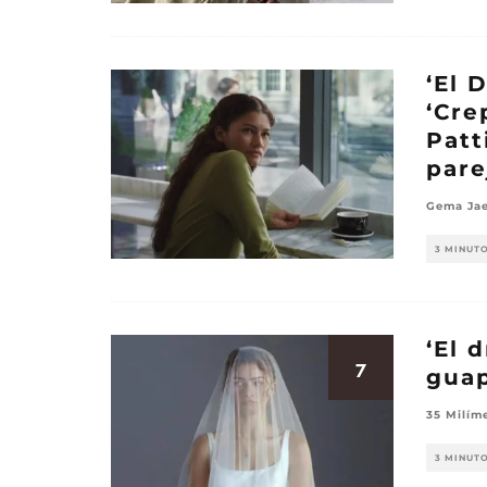
‘El 
‘Cre
Patt
pare
Gema Jae
3 MINUT
‘El 
7
gua
35 Milím
3 MINUT