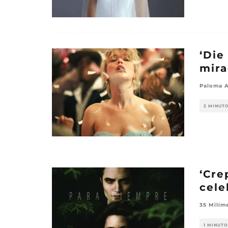
‘Die
mira
Paloma 
2 MINUT
‘Cre
cele
35 Milím
1 MINUTO