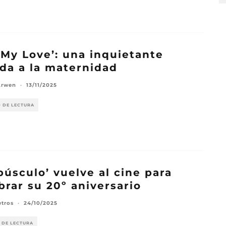
 My Love’: una inquietante
da a la maternidad
Arwen
·
13/11/2025
O DE LECTURA
púsculo’ vuelve al cine para
brar su 20º aniversario
etros
·
24/10/2025
 DE LECTURA