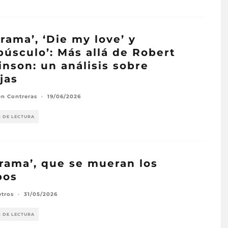
Drama’, ‘Die my love’ y
púsculo’: Más allá de Robert
inson: un análisis sobre
jas
n Contreras
·
19/06/2026
O DE LECTURA
drama’, que se mueran los
pos
etros
·
31/05/2026
O DE LECTURA