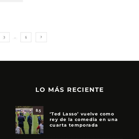
3
…
5
LO MÁS RECIENTE
8.5
‘Ted Lasso’ vuelve como
rey de la comedia en una
cuarta temporada