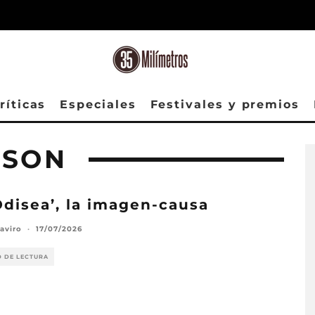
ríticas
Especiales
Festivales y premios
NSON
Odisea’, la imagen-causa
aviro
·
17/07/2026
O DE LECTURA