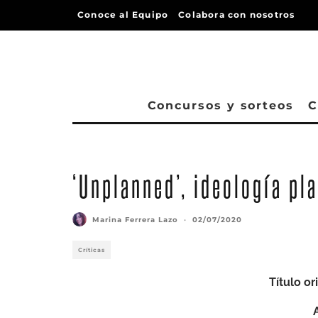
Conoce al Equipo
Colabora con nosotros
Concursos y sorteos
C
‘Unplanned’, ideología pl
Marina Ferrera Lazo
·
02/07/2020
Críticas
Título or