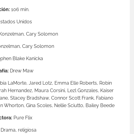
ción:
106 min.
stados Unidos
Konzelman,
Cary Solomon
onzelman, Cary Solomon
phen Blake Kanicka
fía:
Drew Maw
bia LaMorte,
Jared Lotz,
Emma Elle Roberts,
Robin
rah Hernandez,
Maura Corsini,
Lezl Gonzales,
Kaiser
ane,
Stacey Bradshaw,
Connor Scott Frank,
Fabiano
n Whorton,
Gina Scoles,
Nellie Sciutto,
Bailey Beede
ctora:
Pure Flix
:
Drama, religiosa