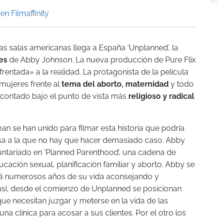
en Filmaffinity
as salas americanas llega a España ‘Unplanned’, la
es
de Abby Johnson. La nueva producción de Pure Flix
rentada» a la realidad. La protagonista de la película
mujeres frente al
tema del aborto, maternidad
y todo
 contado bajo el punto de vista más
religioso y radical
 se han unido para filmar esta historia que podría
sa a la que no hay que hacer demasiado caso. Abby
untariado en ‘Planned Parenthood’, una cadena de
ucación sexual, planificación familiar y aborto. Abby se
rá numerosos años de su vida aconsejando y
así, desde el comienzo de Unplanned se posicionan
que necesitan juzgar y meterse en la vida de las
una clínica para acosar a sus clientes. Por el otro los