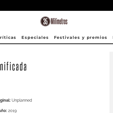
ríticas
Especiales
Festivales y premios
anificada
iginal:
Unplanned
Año:
2019