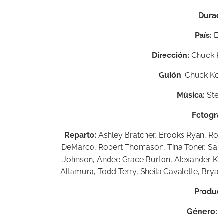
Dura
País:
E
Dirección:
Chuck 
Guión:
Chuck K
Música:
Ste
Fotogra
Reparto:
Ashley Bratcher,
Brooks Ryan,
Ro
DeMarco,
Robert Thomason,
Tina Toner,
Sa
Johnson,
Andee Grace Burton,
Alexander K
Altamura,
Todd Terry,
Sheila Cavalette,
Brya
Produ
Género